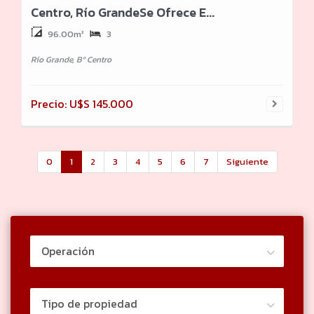
Centro, Río GrandeSe Ofrece E...
96.00m²
3
Río Grande, Bº Centro
Precio: U$S 145.000
0
1
2
3
4
5
6
7
Siguiente