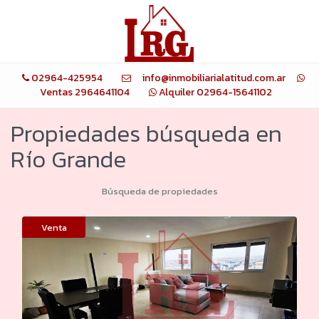
02964-425954
info@inmobiliarialatitud.com.ar
Ventas 2964641104
Alquiler 02964-15641102
Propiedades búsqueda en
Río Grande
Búsqueda de propiedades
Venta