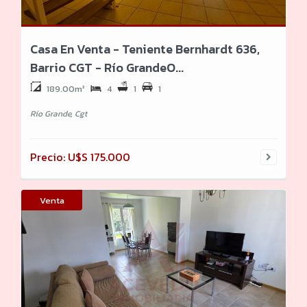
Casa En Venta - Teniente Bernhardt 636,
Barrio CGT - Río GrandeO...
189.00m²
4
1
1
Río Grande, Cgt
Precio: U$S 175.000
Venta