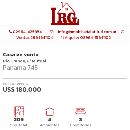
02964-425954
info@inmobiliarialatitud.com.ar
Ventas 2964641104
Alquiler 02964-15641102
Casa
en
venta
Rio Grande
Bº Mutual
Panama 745
PRECIO VENTA
U$S 180.000
209
4
3
Sup. total
Ambientes
Dormitorios