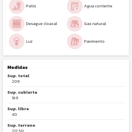
Patio
Agua corriente
Desague cloacal
Gas natural
Luz
Pavimento
Medidas
Sup. total
209
Sup. cubierta
169
Sup. libre
40
Sup. terreno
212.50