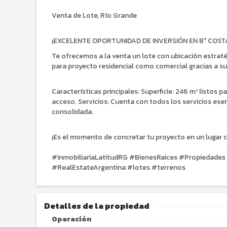
Venta de Lote, Río Grande
¡EXCELENTE OPORTUNIDAD DE INVERSIÓN EN B° COST
Te ofrecemos a la venta un lote con ubicación estraté
para proyecto residencial como comercial gracias a su
Características principales: Superficie: 246 m² listos p
acceso. Servicios: Cuenta con todos los servicios esen
consolidada.
¡Es el momento de concretar tu proyecto en un lugar c
#InmobiliariaLatitudRG #BienesRaices #Propiedades
#RealEstateArgentina #lotes #terrenos
Detalles de la propiedad
Operación