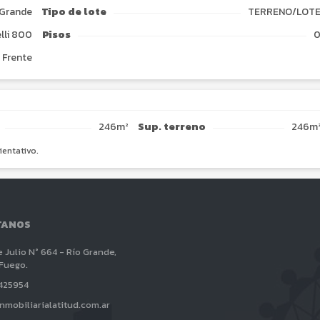
 Grande
Tipo de
lote
TERRENO/LOT
lli 800
Pisos
Frente
246m²
Sup. terreno
246m
ientativo.
TANOS
e Julio N° 664 - Río Grande,
 Fuego.
 425954
nmobiliarialatitud.com.ar