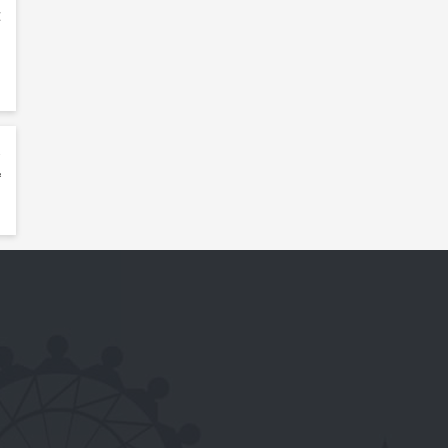
E
0
²