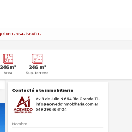
quiler 02964-15641102
246m²
246 m²
Área
Sup. terreno
Contactá a la inmobiliaria
Av 9 de Julio N 664 Rio Grande Tierra del F
info@acevedoinmobiliaria.com.ar
549 2964641104