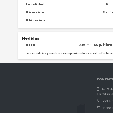
Localidad
Río
Dirección
Gabrie
Ubicación
Medidas
Área
246 m²
Sup. libre
Las superficies y medidas son aproximadas y a solo efecto or
CONTAC
Av. 9 d
Tierra del
(2964)
info@i